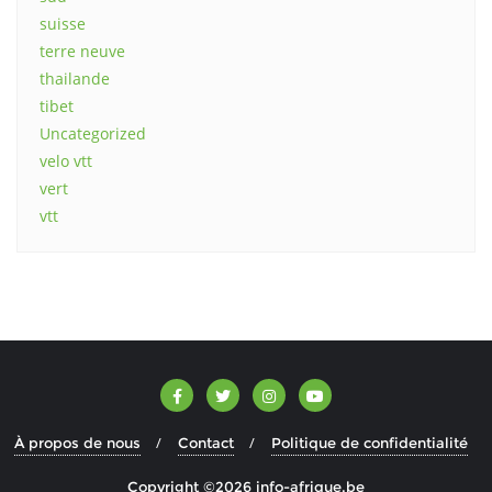
suisse
terre neuve
thailande
tibet
Uncategorized
velo vtt
vert
vtt
À propos de nous
Contact
Politique de confidentialité
Copyright ©2026 info-afrique.be