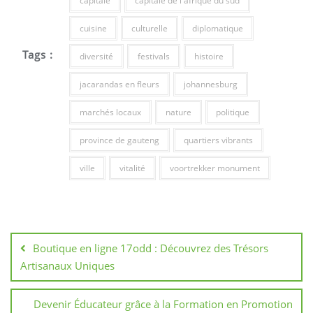
capitale
capitale de l afrique du sud
cuisine
culturelle
diplomatique
Tags :
diversité
festivals
histoire
jacarandas en fleurs
johannesburg
marchés locaux
nature
politique
province de gauteng
quartiers vibrants
ville
vitalité
voortrekker monument
Navigation
de
Boutique en ligne 17odd : Découvrez des Trésors
l’article
Artisanaux Uniques
Devenir Éducateur grâce à la Formation en Promotion