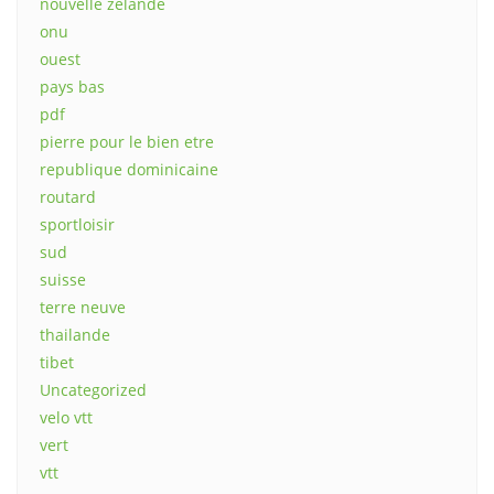
nouvelle zélande
onu
ouest
pays bas
pdf
pierre pour le bien etre
republique dominicaine
routard
sportloisir
sud
suisse
terre neuve
thailande
tibet
Uncategorized
velo vtt
vert
vtt