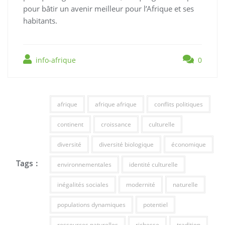
pour bâtir un avenir meilleur pour l’Afrique et ses
habitants.
info-afrique
0
afrique
afrique afrique
conflits politiques
continent
croissance
culturelle
diversité
diversité biologique
économique
Tags :
environnementales
identité culturelle
inégalités sociales
modernité
naturelle
populations dynamiques
potentiel
ressources naturelles
richesse
tradition