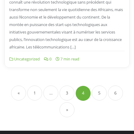
connaît une révolution technologique sans précédent qui
transforme non seulement la vie quotidienne des Africains, mais
aussi l’économie et le développement du continent. De la
montée en puissance des start-ups technologiques aux
initiatives gouvernementales visant à numériser les services
publics, l’innovation technologique est au cœur de la croissance
africaine. Les télécommunications […]
Uncategorized
0
7 min read
Navigation
des
«
1
…
3
4
5
6
articles
»