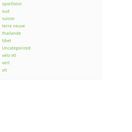
sportloisir
sud
suisse
terre neuve
thailande
tibet
Uncategorized
velo vtt
vert
vtt