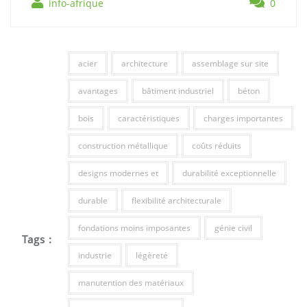
info-afrique
0
acier
architecture
assemblage sur site
avantages
bâtiment industriel
béton
bois
caractéristiques
charges importantes
construction métallique
coûts réduits
designs modernes et
durabilité exceptionnelle
durable
flexibilité architecturale
fondations moins imposantes
génie civil
Tags :
industrie
légèreté
manutention des matériaux