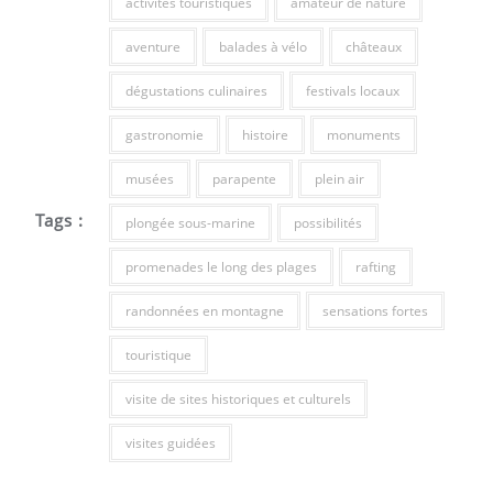
activités touristiques
amateur de nature
aventure
balades à vélo
châteaux
dégustations culinaires
festivals locaux
gastronomie
histoire
monuments
musées
parapente
plein air
Tags :
plongée sous-marine
possibilités
promenades le long des plages
rafting
randonnées en montagne
sensations fortes
touristique
visite de sites historiques et culturels
visites guidées