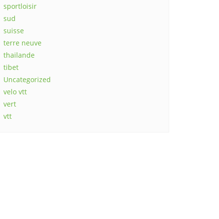
sportloisir
sud
suisse
terre neuve
thailande
tibet
Uncategorized
velo vtt
vert
vtt