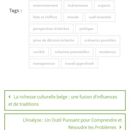
environnement
événements
experts
Tags :
faits et chiffres
monde
outil essentiel
perspectives éclairées
politique
prise de décision éclairée
scénarios possibles
société
solutions potentielles
tendances
transparence
travail approfondi
Navigation
de
La richesse culturelle belge : une fusion d’influences
l’article
et de traditions
L’Analyse : Un Outil Puissant pour Comprendre et
Résoudre les Problèmes