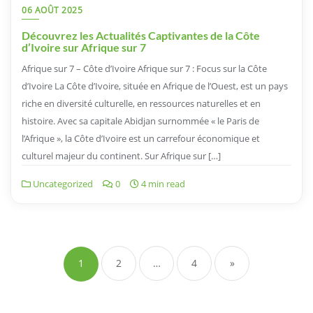
06 AOÛT 2025
Découvrez les Actualités Captivantes de la Côte
d’Ivoire sur Afrique sur 7
Afrique sur 7 – Côte d’Ivoire Afrique sur 7 : Focus sur la Côte
d’Ivoire La Côte d’Ivoire, située en Afrique de l’Ouest, est un pays
riche en diversité culturelle, en ressources naturelles et en
histoire. Avec sa capitale Abidjan surnommée « le Paris de
l’Afrique », la Côte d’Ivoire est un carrefour économique et
culturel majeur du continent. Sur Afrique sur […]
Uncategorized
0
4 min read
Navigation
des
1
2
…
4
»
articles