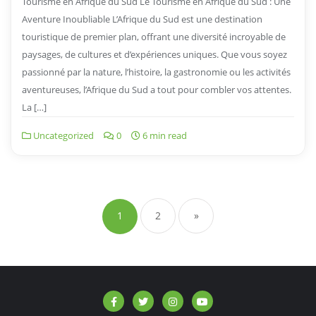
Tourisme en Afrique du Sud Le Tourisme en Afrique du Sud : Une
Aventure Inoubliable L’Afrique du Sud est une destination
touristique de premier plan, offrant une diversité incroyable de
paysages, de cultures et d’expériences uniques. Que vous soyez
passionné par la nature, l’histoire, la gastronomie ou les activités
aventureuses, l’Afrique du Sud a tout pour combler vos attentes.
La […]
Uncategorized
0
6 min read
Navigation
des
1
2
»
articles