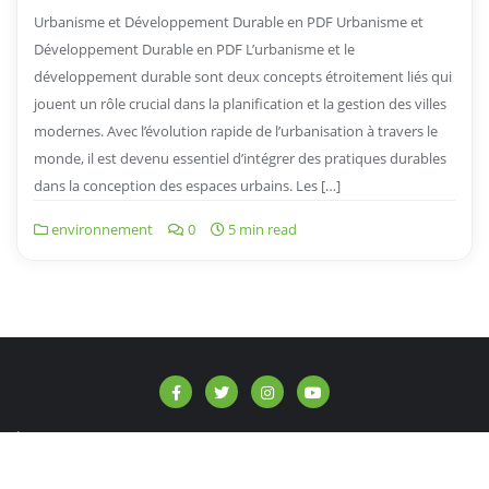
Urbanisme et Développement Durable en PDF Urbanisme et
Développement Durable en PDF L’urbanisme et le
développement durable sont deux concepts étroitement liés qui
jouent un rôle crucial dans la planification et la gestion des villes
modernes. Avec l’évolution rapide de l’urbanisation à travers le
monde, il est devenu essentiel d’intégrer des pratiques durables
dans la conception des espaces urbains. Les […]
environnement
0
5 min read
À propos de nous
Contact
Politique de confidentialité
Copyright ©2026 info-afrique.be