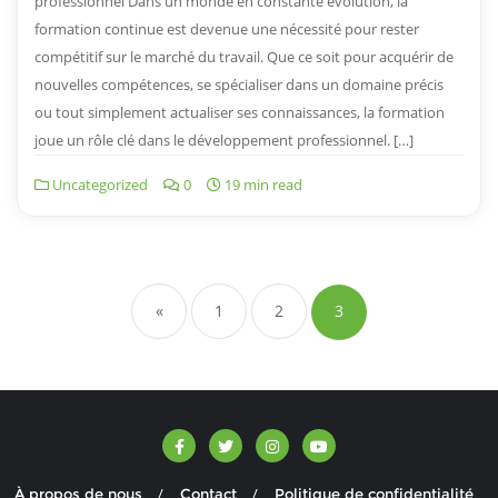
professionnel Dans un monde en constante évolution, la
formation continue est devenue une nécessité pour rester
compétitif sur le marché du travail. Que ce soit pour acquérir de
nouvelles compétences, se spécialiser dans un domaine précis
ou tout simplement actualiser ses connaissances, la formation
joue un rôle clé dans le développement professionnel. […]
Uncategorized
0
19 min read
Navigation
des
«
1
2
3
articles
À propos de nous
Contact
Politique de confidentialité