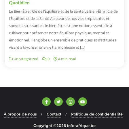
Quotidien
Le Bien-Être : Clé de l’Équilibre et de la Santé Le Bien-Être : Clé de
l’Équilibre et de la Santé Au cœur de nos vies trépidantes et
souvent stressantes, le bien-être est une notion essentielle à
cultiver pour préserver notre équilibre physique, mental et
émotionnel. Il englobe un ensemble de pratiques et d’attitudes
visant à favoriser une vie harmonieuse et […]
Uncategorized
0
4 min read
À propos de nous
Contact
Politique de confidentialité
Copyright ©2026 info-afrique.be