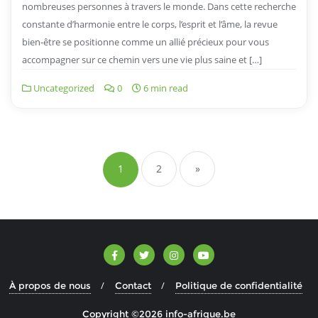
nombreuses personnes à travers le monde. Dans cette recherche
constante d’harmonie entre le corps, l’esprit et l’âme, la revue
bien-être se positionne comme un allié précieux pour vous
accompagner sur ce chemin vers une vie plus saine et […]
Uncategorized
0
6 min read
Navigation
des
1
2
»
articles
À propos de nous
Contact
Politique de confidentialité
Copyright ©2026 info-afrique.be