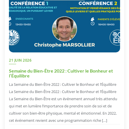
21 JUIN 2026
Semaine du Bien-Être 2022 : Cultiver le Bonheur et
l’Équilibre
La Semaine du Bien-Être 2022 : Cultiver le Bonheur et l’Équilibre
La Semaine du Bien-Être 2022 : Cultiver le Bonheur et l’Équilibre
La Semaine du Bien-Être est un événement annuel très attendu
qui met en lumière l’importance de prendre soin de soi et de
cultiver son bien-être physique, mental et émotionnel. En 2022,
cet événement revient avec une programmation riche […]