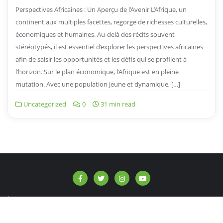
Perspectives Africaines : Un Aperçu de l’Avenir L’Afrique, un
continent aux multiples facettes, regorge de richesses culturelles,
économiques et humaines. Au-delà des récits souvent
stéréotypés, il est essentiel d’explorer les perspectives africaines
afin de saisir les opportunités et les défis qui se profilent à
l’horizon. Sur le plan économique, l’Afrique est en pleine
mutation. Avec une population jeune et dynamique, […]
Uncategorized
0
31 min read
À propos de nous
Contact
Politique de confidentialité
Copyright ©2026 info-afrique.be