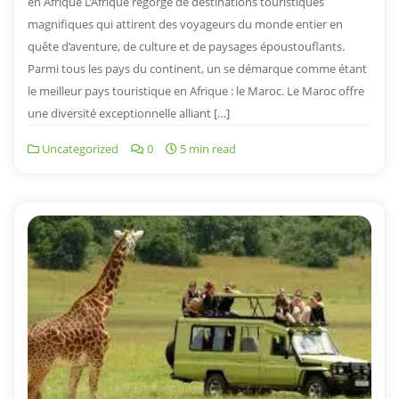
en Afrique L’Afrique regorge de destinations touristiques
magnifiques qui attirent des voyageurs du monde entier en
quête d’aventure, de culture et de paysages époustouflants.
Parmi tous les pays du continent, un se démarque comme étant
le meilleur pays touristique en Afrique : le Maroc. Le Maroc offre
une diversité exceptionnelle alliant […]
Uncategorized
0
5 min read