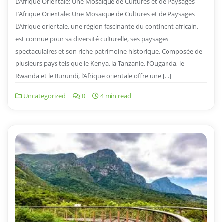
L’Afrique Orientale: Une Mosaïque de Cultures et de Paysages
L’Afrique Orientale: Une Mosaïque de Cultures et de Paysages
L’Afrique orientale, une région fascinante du continent africain,
est connue pour sa diversité culturelle, ses paysages
spectaculaires et son riche patrimoine historique. Composée de
plusieurs pays tels que le Kenya, la Tanzanie, l’Ouganda, le
Rwanda et le Burundi, l’Afrique orientale offre une […]
Uncategorized
0
4 min read