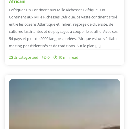
Africain
L’Afrique : Un Continent aux Mille Richesses L’Afrique : Un
Continent aux Mille Richesses L’Afrique, ce vaste continent situé
entre les océans Atlantique et Indien, regorge de diversité, de
cultures fascinantes et de paysages à couper le souffle. Avec ses
54 pays et plus de 2000 langues parlées, l’Afrique est un véritable
melting-pot d’identités et de traditions. Sur le plan […]
Uncategorized
0
10 min read