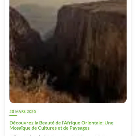
20 MARS 2025
Découvrez la Beauté de l’Afrique Orientale: Une
Mosaïque de Cultures et de Paysages