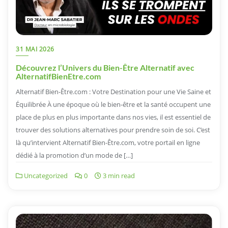
31 MAI 2026
Découvrez l’Univers du Bien-Être Alternatif avec
AlternatifBienEtre.com
Alternatif Bien-Être.com : Votre Destination pour une Vie Saine et
Équilibrée À une époque où le bien-être et la santé occupent une
place de plus en plus importante dans nos vies, il est essentiel de
trouver des solutions alternatives pour prendre soin de soi. C’est
là qu’intervient Alternatif Bien-Être.com, votre portail en ligne
dédié à la promotion d’un mode de […]
Uncategorized
0
3 min read