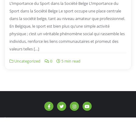
L’Importance du Sport dans la Société Belge L’Importance du
Sport dans la Société Belge Le sport occupe une place centrale
dans la société belge, tant au niveau amateur que professionnel.
En Belgique, le sport est bien plus qu’une simple activité
physique ; c’est un véritable phénomène social qui rassemble les
individus, renforce les liens communautaires et promeut des
valeurs telles […]
Uncategorized
0
5 min read
À propos de nous
Contact
Politique de confidentialité
Copyright ©2026 info-afrique.be