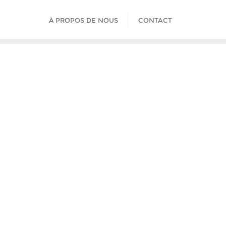
À PROPOS DE NOUS
CONTACT