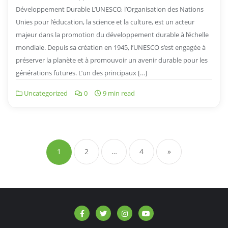
Développement Durable L’UNESCO, l’Organisation des Nations
Unies pour l’éducation, la science et la culture, est un acteur
majeur dans la promotion du développement durable à l’échelle
mondiale. Depuis sa création en 1945, l’UNESCO s’est engagée à
préserver la planète et à promouvoir un avenir durable pour les
générations futures. L’un des principaux […]
Uncategorized
0
9 min read
Navigation
des
1
2
…
4
»
articles