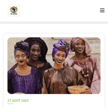
Skip
to
content
27 AOÛT 2025