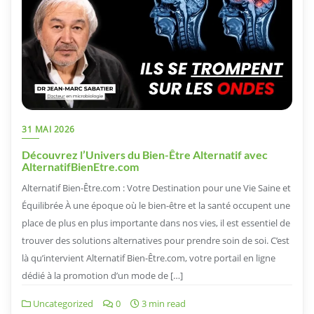
31 MAI 2026
Découvrez l’Univers du Bien-Être Alternatif avec
AlternatifBienEtre.com
Alternatif Bien-Être.com : Votre Destination pour une Vie Saine et
Équilibrée À une époque où le bien-être et la santé occupent une
place de plus en plus importante dans nos vies, il est essentiel de
trouver des solutions alternatives pour prendre soin de soi. C’est
là qu’intervient Alternatif Bien-Être.com, votre portail en ligne
dédié à la promotion d’un mode de […]
Uncategorized
0
3 min read