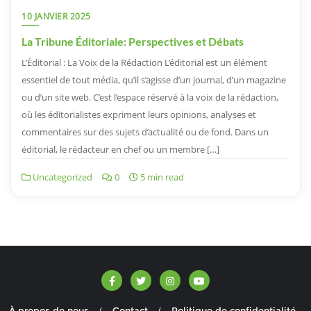
10 JANVIER 2025
La Tribune Éditoriale: Perspectives et Débats
L’Éditorial : La Voix de la Rédaction L’éditorial est un élément
essentiel de tout média, qu’il s’agisse d’un journal, d’un magazine
ou d’un site web. C’est l’espace réservé à la voix de la rédaction,
où les éditorialistes expriment leurs opinions, analyses et
commentaires sur des sujets d’actualité ou de fond. Dans un
éditorial, le rédacteur en chef ou un membre […]
Uncategorized
0
5 min read
À propos de nous
Contact
Politique de confidentialité