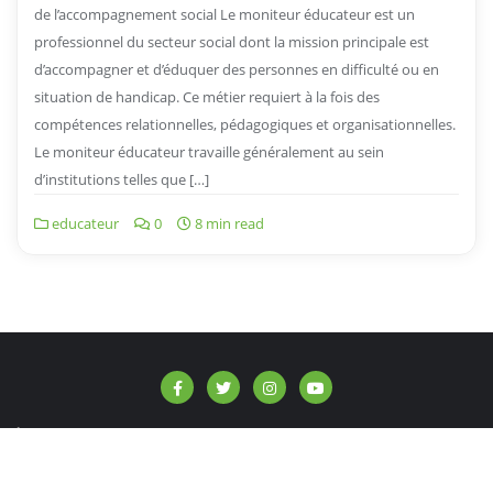
de l’accompagnement social Le moniteur éducateur est un
professionnel du secteur social dont la mission principale est
d’accompagner et d’éduquer des personnes en difficulté ou en
situation de handicap. Ce métier requiert à la fois des
compétences relationnelles, pédagogiques et organisationnelles.
Le moniteur éducateur travaille généralement au sein
d’institutions telles que […]
educateur
0
8 min read
À propos de nous
Contact
Politique de confidentialité
Copyright ©2026 info-afrique.be